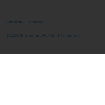
Datenschutz
Impressum
© 2025 | Alb-Naturenergie GmbH Erstellt von
wnt-it.com